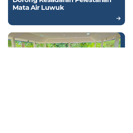
Mata Air Luwuk
Melalui Turnamen Catur,
DSLNG Tegaskan Dukungan
bagi Olahraga Daerah