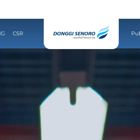
NG
CSR
Pub