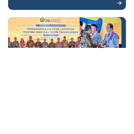
DSLNG Pertahankan Capaian
Penghargaan Patra Nirbhaya
dan Patra Karya Tahun 2024
sebagai Wujud Keandalan
Operasi