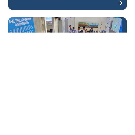
Siswa SMAN 1 Batui Kunjungi
Pusat Informasi Migas DSLNG
1
2
3
4
5
6
7
8
9
10