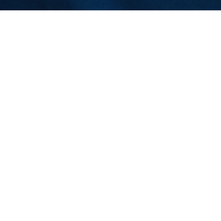
DSLNG Hibahkan Dua Unit Bus
Operasional di HUT ke-80 RI