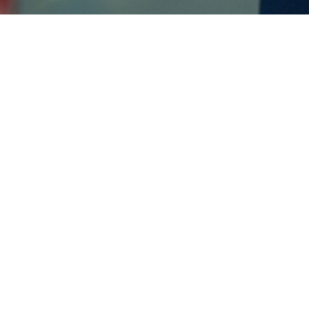
DSLNG Meriahkan HUT ke-80 RI di
Kantor Jakarta dan Kilang LNG di