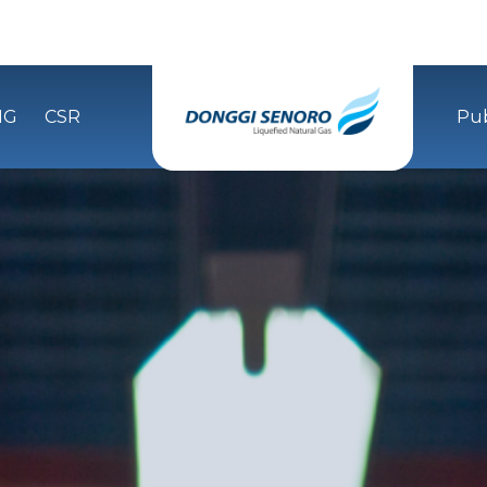
NG
CSR
Pub