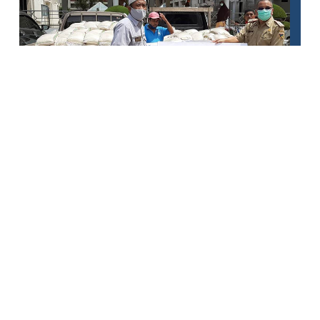
Donasi untuk Menghadapi
Dampak Covid-19 di Sulawesi
Tengah
1
2
3
4
5
6
7
8
9
10
11
12
13
14
15
16
17
18
19
20
21
22
23