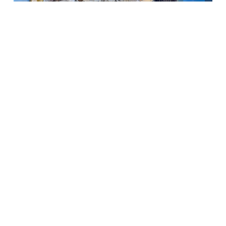
DSLNG Ramaikan Bursa Kerja
Banggai 2024
1
2
3
4
5
6
7
8
9
10
11
12
13
14
15
16
17
18
19
20
21
22
23