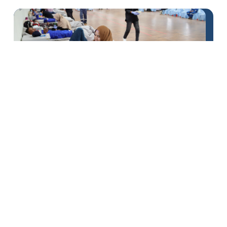
DSLNG Kembali Donorkan 225
Kantong Darah
1
2
3
4
5
6
7
8
9
10
11
12
13
14
15
16
17
18
19
20