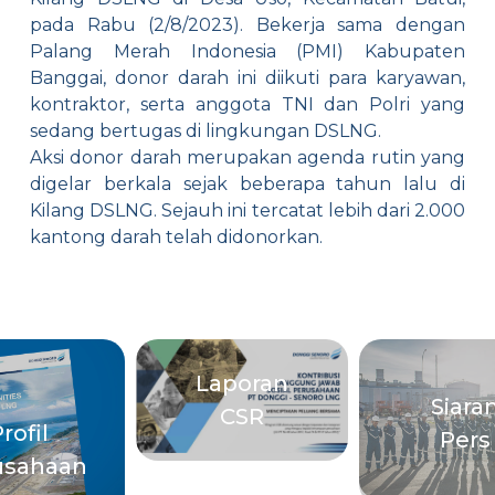
pada Rabu (2/8/2023). Bekerja sama dengan
Palang Merah Indonesia (PMI) Kabupaten
Banggai, donor darah ini diikuti para karyawan,
kontraktor, serta anggota TNI dan Polri yang
sedang bertugas di lingkungan DSLNG.
Aksi donor darah merupakan agenda rutin yang
digelar berkala sejak beberapa tahun lalu di
Kilang DSLNG. Sejauh ini tercatat lebih dari 2.000
kantong darah telah didonorkan.
Laporan
Siara
CSR
rofil
Pers
usahaan