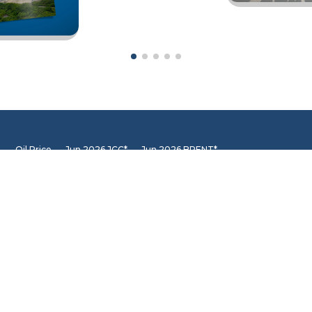
Oil Price
Jun 2026 JCC*
Jun 2026 BRENT*
68.87
85.40
Jun 2026 WTI*
84.81
INFORMATION CENTER
DSLNG Information Center