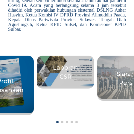
luring, setelah sempat tertunda selama 2 tahun akibat pandemi
Covid-19. Acara yang berlangsung selama 3 jam tersebut
dihadiri oleh perwakilan hubungan eksternal DSLNG Ashar
Hasyim, Ketua Komisi IV DPRD Provinsi Alimuddin Paada,
Kepala Dinas Pariwisata Provinsi Sulawesi Tengah Diah
Agustinigsih, Ketua KPID Sulsel, dan Komisioner KPID
Sulbar.
Laporan
Siara
CSR
rofil
Pers
usahaan