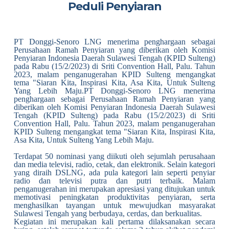
Peduli Penyiaran
PT Donggi-Senoro LNG menerima penghargaan sebagai
Perusahaan Ramah Penyiaran yang diberikan oleh Komisi
Penyiaran Indonesia Daerah Sulawesi Tengah (KPID Sulteng)
pada Rabu (15/2/2023) di Sriti Convention Hall, Palu. Tahun
2023, malam penganugerahan KPID Sulteng mengangkat
tema "Siaran Kita, Inspirasi Kita, Asa Kita, Untuk Sulteng
Yang Lebih Maju.PT Donggi-Senoro LNG menerima
penghargaan sebagai Perusahaan Ramah Penyiaran yang
diberikan oleh Komisi Penyiaran Indonesia Daerah Sulawesi
Tengah (KPID Sulteng) pada Rabu (15/2/2023) di Sriti
Convention Hall, Palu. Tahun 2023, malam penganugerahan
KPID Sulteng mengangkat tema "Siaran Kita, Inspirasi Kita,
Asa Kita, Untuk Sulteng Yang Lebih Maju.
Terdapat 50 nominasi yang diikuti oleh sejumlah perusahaan
dan media televisi, radio, cetak, dan elektronik. Selain kategori
yang diraih DSLNG, ada pula kategori lain seperti penyiar
radio dan televisi putra dan putri terbaik. Malam
penganugerahan ini merupakan apresiasi yang ditujukan untuk
memotivasi peningkatan produktivitas penyiaran, serta
menghasilkan tayangan untuk mewujudkan masyarakat
Sulawesi Tengah yang berbudaya, cerdas, dan berkualitas.
Kegiatan ini merupakan kali pertama dilaksanakan secara