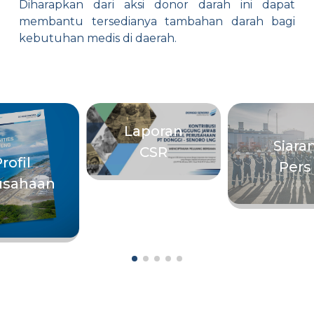
Diharapkan dari aksi donor darah ini dapat
membantu tersedianya tambahan darah bagi
kebutuhan medis di daerah.
Laporan
Siara
CSR
rofil
Pers
usahaan