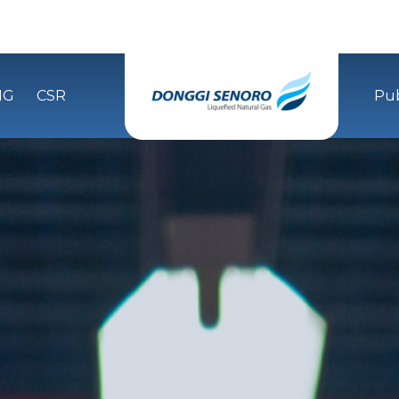
NG
CSR
Pub