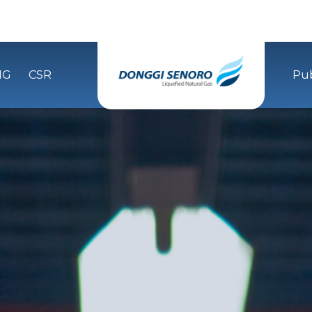
NG
CSR
Pub