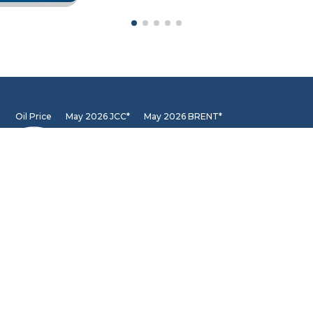
Oil Price
May 2026 JCC*
May 2026 BRENT*
65.74
107.14
May 2026 WTI*
102.13
INFORMATION CENTER
DSLNG Information Center
New exciting Information Center is available at Our
Community Learning Center Facility. For further queries