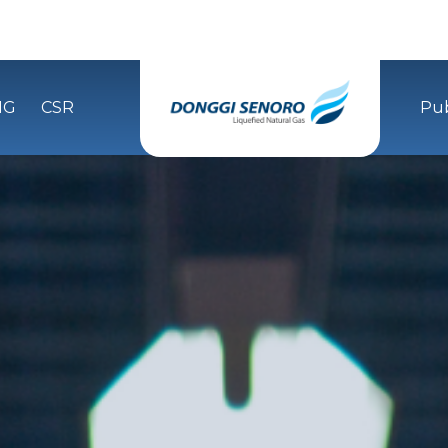
NG
CSR
Pub