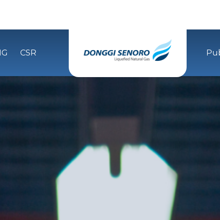
NG
CSR
Pub