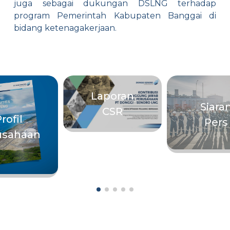
juga sebagai dukungan DSLNG terhadap
program Pemerintah Kabupaten Banggai di
bidang ketenagakerjaan.
Laporan
Siara
CSR
rofil
Pers
usahaan