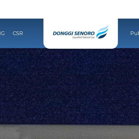
NG
CSR
Pub