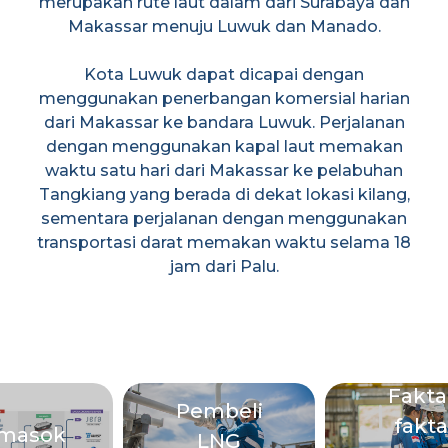
merupakan rute laut dalam dari Surabaya dan
Makassar menuju Luwuk dan Manado.
Kota Luwuk dapat dicapai dengan
menggunakan penerbangan komersial harian
dari Makassar ke bandara Luwuk. Perjalanan
dengan menggunakan kapal laut memakan
waktu satu hari dari Makassar ke pelabuhan
Tangkiang yang berada di dekat lokasi kilang,
sementara perjalanan dengan menggunakan
transportasi darat memakan waktu selama 18
jam dari Palu.
Fakta
Pembeli
fakta
masok
LNG