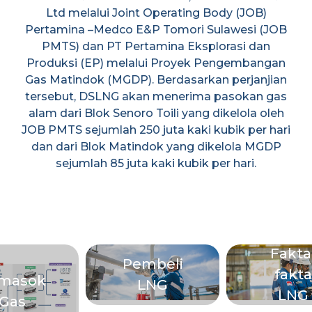
Ltd melalui Joint Operating Body (JOB)
Pertamina –Medco E&P Tomori Sulawesi (JOB
PMTS) dan PT Pertamina Eksplorasi dan
Produksi (EP) melalui Proyek Pengembangan
Gas Matindok (MGDP). Berdasarkan perjanjian
tersebut, DSLNG akan menerima pasokan gas
alam dari Blok Senoro Toili yang dikelola oleh
JOB PMTS sejumlah 250 juta kaki kubik per hari
dan dari Blok Matindok yang dikelola MGDP
sejumlah 85 juta kaki kubik per hari.
Fakta
Pembeli
fakta
masok
LNG
LNG
Gas