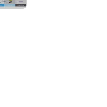
Oil Price
Jun 2026 JCC*
Jun 2026 BRENT*
68.87
85.40
Jun 2026 WTI*
84.81
INFORMATION CENTER
DSLNG Information Center
New exciting Information Center is available at Our