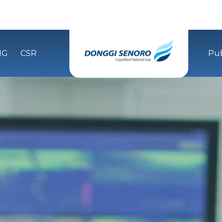
NG
CSR
Pub