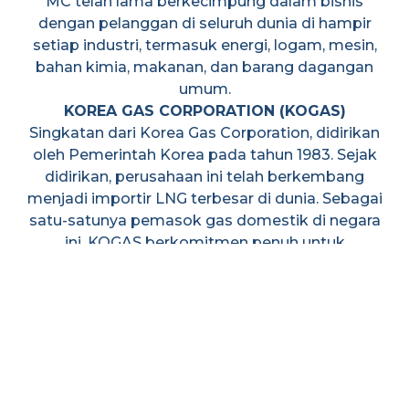
MC telah lama berkecimpung dalam bisnis
dengan pelanggan di seluruh dunia di hampir
setiap industri, termasuk energi, logam, mesin,
bahan kimia, makanan, dan barang dagangan
umum.
KOREA GAS CORPORATION (KOGAS)
Singkatan dari Korea Gas Corporation, didirikan
oleh Pemerintah Korea pada tahun 1983. Sejak
didirikan, perusahaan ini telah berkembang
menjadi importir LNG terbesar di dunia. Sebagai
satu-satunya pemasok gas domestik di negara
ini, KOGAS berkomitmen penuh untuk
menyediakan energi yang bersih, aman, dan
nyaman bagi masyarakat Korea. Sejalan dengan
misi ini, KOGAS saat ini mengoperasikan tiga
terminal LNG dan jaringan pipa nasional yang
membentang lebih dari 2.739 km untuk
memastikan pasokan yang stabil bagi negara
tersebut. KOGAS telah memainkan peran aktif