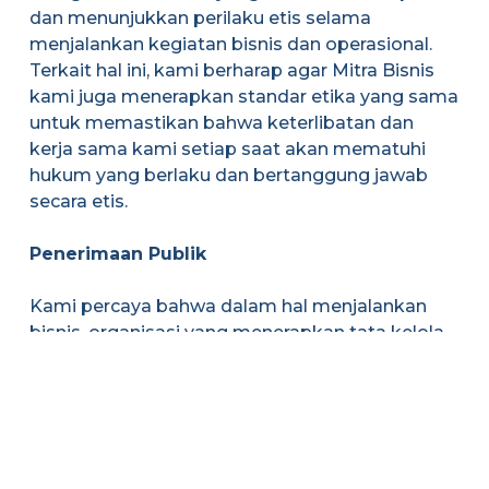
dan menunjukkan perilaku etis selama
menjalankan kegiatan bisnis dan operasional.
Terkait hal ini, kami berharap agar Mitra Bisnis
kami juga menerapkan standar etika yang sama
untuk memastikan bahwa keterlibatan dan
kerja sama kami setiap saat akan mematuhi
hukum yang berlaku dan bertanggung jawab
secara etis.
Penerimaan Publik
Kami percaya bahwa dalam hal menjalankan
bisnis, organisasi yang menerapkan tata kelola
perusahaan akan diterima secara luas oleh
publik, dan khususnya, para pemangku
kepentingannya. Hal ini sebagian besar
disebabkan oleh penerapan prinsip-prinsip GCG,
seperti transparansi, akuntabilitas, tanggung